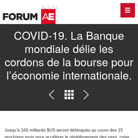
Dérou
COVID-19. La Banque
mondiale délie les
cordons de la bourse pour
l’économie internationale.
Jusqu’à 160 milliards $US seront débloqués au cours des 15
prochains mois pour accélérer le rétablissement des pays, créer