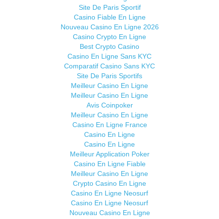
Site De Paris Sportif
Casino Fiable En Ligne
Nouveau Casino En Ligne 2026
Casino Crypto En Ligne
Best Crypto Casino
Casino En Ligne Sans KYC
Comparatif Casino Sans KYC
Site De Paris Sportifs
Meilleur Casino En Ligne
Meilleur Casino En Ligne
Avis Coinpoker
Meilleur Casino En Ligne
Casino En Ligne France
Casino En Ligne
Casino En Ligne
Meilleur Application Poker
Casino En Ligne Fiable
Meilleur Casino En Ligne
Crypto Casino En Ligne
Casino En Ligne Neosurf
Casino En Ligne Neosurf
Nouveau Casino En Ligne