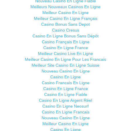
Nouveau Casino En Ligne Fiable
Meilleurs Nouveaux Casinos En Ligne
Meilleur Casino En Ligne
Meilleur Casino En Ligne Français
Casino Bonus Sans Depot
Casino Cresus
Casino En Ligne Bonus Sans Dépôt
Casino Français En Ligne
Casino En Ligne France
Meilleur Casino Live En Ligne
Meilleur Casino En Ligne Pour Les Francais
Meilleur Site Casino En Ligne Suisse
Nouveau Casino En Ligne
Casino En Ligne
Casino Francais En Ligne
Casino En Ligne France
Casino En Ligne Fiable
Casino En Ligne Argent Réel
Casino En Ligne Neosurf
Casino En Ligne Francais
Nouveau Casino En Ligne
Meilleur Casino En Ligne
Casino En Ligne