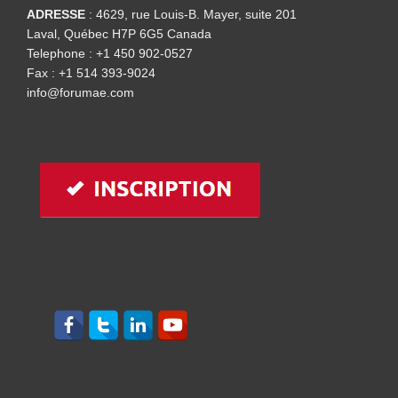
ADRESSE
: 4629, rue Louis-B. Mayer, suite 201
Laval, Québec H7P 6G5 Canada
Telephone : +1 450 902-0527
Fax : +1 514 393-9024
info@forumae.com