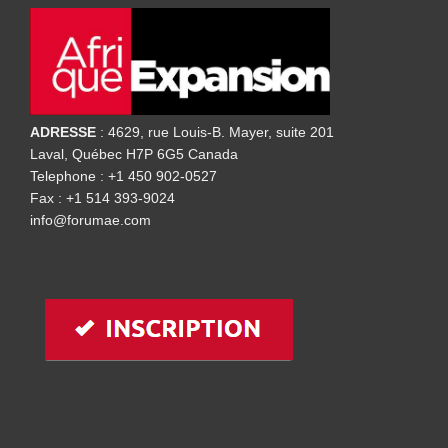
ADRESSE
: 4629, rue Louis-B. Mayer, suite 201
Laval, Québec H7P 6G5 Canada
Telephone : +1 450 902-0527
Fax : +1 514 393-9024
info@forumae.com