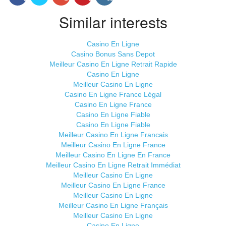
Similar interests
Casino En Ligne
Casino Bonus Sans Depot
Meilleur Casino En Ligne Retrait Rapide
Casino En Ligne
Meilleur Casino En Ligne
Casino En Ligne France Légal
Casino En Ligne France
Casino En Ligne Fiable
Casino En Ligne Fiable
Meilleur Casino En Ligne Francais
Meilleur Casino En Ligne France
Meilleur Casino En Ligne En France
Meilleur Casino En Ligne Retrait Immédiat
Meilleur Casino En Ligne
Meilleur Casino En Ligne France
Meilleur Casino En Ligne
Meilleur Casino En Ligne Français
Meilleur Casino En Ligne
Casino En Ligne