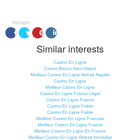
Partager
Similar interests
Casino En Ligne
Casino Bonus Sans Depot
Meilleur Casino En Ligne Retrait Rapide
Casino En Ligne
Meilleur Casino En Ligne
Casino En Ligne France Légal
Casino En Ligne France
Casino En Ligne Fiable
Casino En Ligne Fiable
Meilleur Casino En Ligne Francais
Meilleur Casino En Ligne France
Meilleur Casino En Ligne En France
Meilleur Casino En Ligne Retrait Immédiat