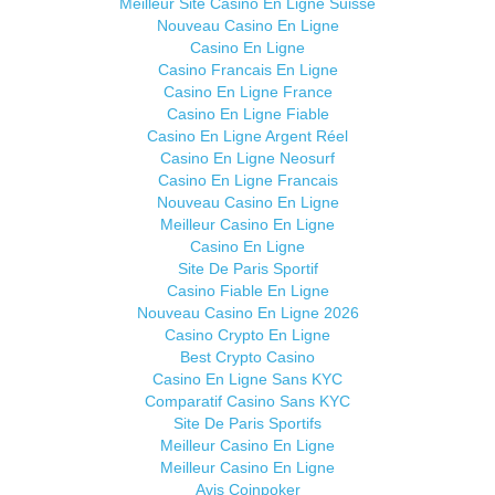
Meilleur Site Casino En Ligne Suisse
Nouveau Casino En Ligne
Casino En Ligne
Casino Francais En Ligne
Casino En Ligne France
Casino En Ligne Fiable
Casino En Ligne Argent Réel
Casino En Ligne Neosurf
Casino En Ligne Francais
Nouveau Casino En Ligne
Meilleur Casino En Ligne
Casino En Ligne
Site De Paris Sportif
Casino Fiable En Ligne
Nouveau Casino En Ligne 2026
Casino Crypto En Ligne
Best Crypto Casino
Casino En Ligne Sans KYC
Comparatif Casino Sans KYC
Site De Paris Sportifs
Meilleur Casino En Ligne
Meilleur Casino En Ligne
Avis Coinpoker