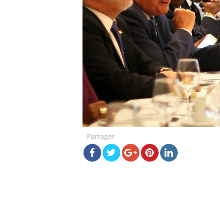
Partager