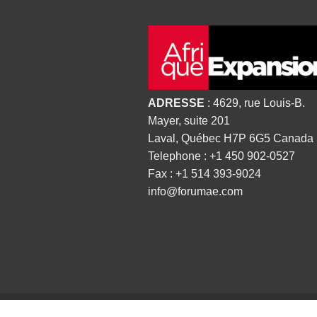
ADRESSE
: 4629, rue Louis-B.
Mayer, suite 201
Laval, Québec H7P 6G5 Canada
Telephone : +1 450 902-0527
Fax : +1 514 393-9024
info@forumae.com