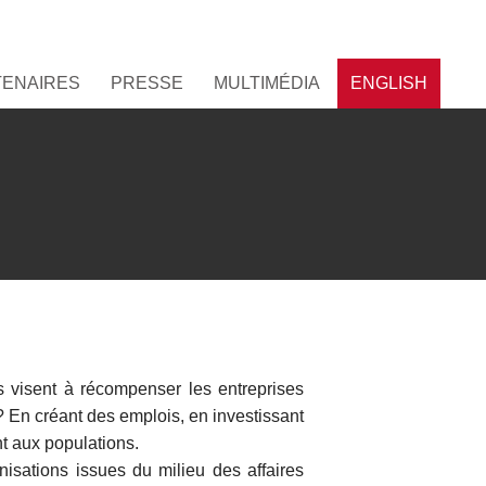
TENAIRES
PRESSE
MULTIMÉDIA
ENGLISH
s visent à récompenser les entreprises
 En créant des emplois, en investissant
t aux populations.
nisations issues du milieu des affaires