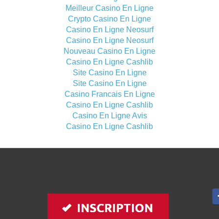
Meilleur Casino En Ligne
Crypto Casino En Ligne
Casino En Ligne Neosurf
Casino En Ligne Neosurf
Nouveau Casino En Ligne
Casino En Ligne Cashlib
Site Casino En Ligne
Site Casino En Ligne
Casino Francais En Ligne
Casino En Ligne Cashlib
Casino En Ligne Avis
Casino En Ligne Cashlib