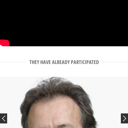
THEY HAVE ALREADY PARTICIPATED