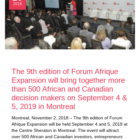
2018
The 9th edition of Forum Afrique
Expansion will bring together more
than 500 African and Canadian
decision makers on September 4 &
5, 2019 in Montreal
Montreal, November 2, 2018 – The 9th edition of Forum
Afrique Expansion will be held September 4 and 5, 2019 at
the Centre Sheraton in Montreal. The event will attract
over 500 African and Canadian investors, entrepreneurs