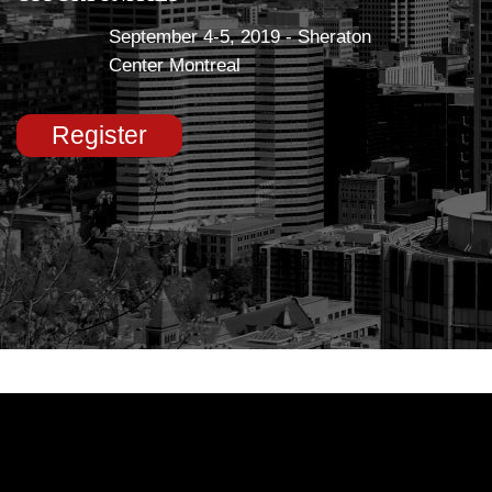
September 4-5, 2019 - Sheraton
Center Montreal
Register