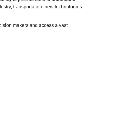
dustry, transportation, new technologies
cision makers and access a vast