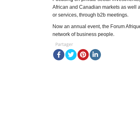
African and Canadian markets as well as 
or services, through b2b meetings.
Now an annual event, the Forum Afrique
network of business people.
Partager