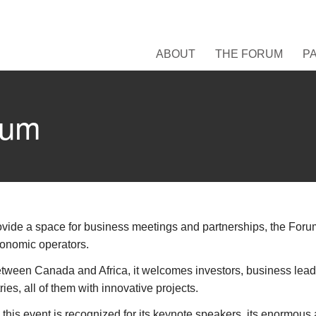
ABOUT
THE FORUM
P
rum
ovide a space for business meetings and partnerships, the Foru
conomic operators.
etween Canada and Africa, it welcomes investors, business lead
es, all of them with innovative projects.
this event is recognized for its keynote speakers, its enormous a