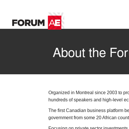
About the Fo
Organized in Montreal since 2003 to pr
hundreds of speakers and high-level e
The first Canadian business platform b
government from some 20 African countri
Focusing on private sector investments, 