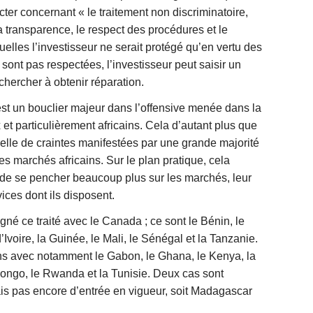
er concernant « le traitement non discriminatoire,
 la transparence, le respect des procédures et le
elles l’investisseur ne serait protégé qu’en vertu des
 sont pas respectées, l’investisseur peut saisir un
r chercher à obtenir réparation.
est un bouclier majeur dans l’offensive menée dans la
t particulièrement africains. Cela d’autant plus que
yrielle de craintes manifestées par une grande majorité
es marchés africains. Sur le plan pratique, cela
 de se pencher beaucoup plus sur les marchés, leur
vices dont ils disposent.
signé ce traité avec le Canada ; ce sont le
Bénin,
le
’Ivoire,
la Guinée,
le Mali,
le Sénégal et
la Tanzanie.
ns avec notamment le Gabon, le Ghana, le Kenya, la
ongo, le Rwanda et la Tunisie. Deux cas sont
is pas encore d’entrée en vigueur, soit Madagascar