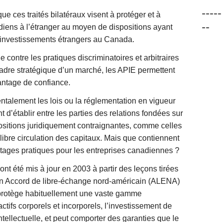
-----
e ces traités bilatéraux visent à protéger et à
--
iens à l’étranger au moyen de dispositions ayant
s investissements étrangers au Canada.
e contre les pratiques discriminatoires et arbitraires
 cadre stratégique d’un marché, les APIE permettent
antage de confiance.
ntalement les lois ou la réglementation en vigueur
t d’établir entre les parties des relations fondées sur
positions juridiquement contraignantes, comme celles
a libre circulation des capitaux. Mais que contiennent
ntages pratiques pour les entreprises canadiennes ?
ont été mis à jour en 2003 à partir des leçons tirées
ien Accord de libre-échange nord-américain (ALENA)
protège habituellement une vaste gamme
ctifs corporels et incorporels, l’investissement de
 intellectuelle, et peut comporter des garanties que le