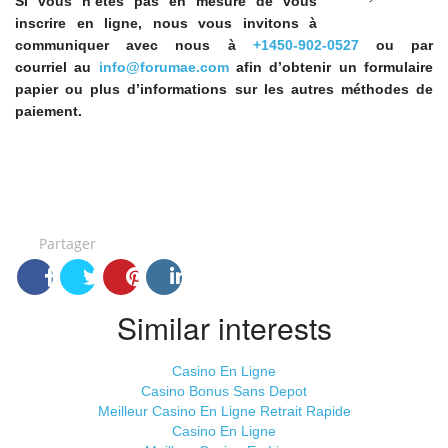
Si vous n’êtes pas en mesure de vous
inscrire en ligne, nous vous invitons à
communiquer avec nous à
+1450-902-0527
ou par
courriel au
info@forumae.com
afin d’obtenir un formulaire
papier ou plus d’informations sur les autres méthodes de
paiement.
Partager
Similar interests
Casino En Ligne
Casino Bonus Sans Depot
Meilleur Casino En Ligne Retrait Rapide
Casino En Ligne