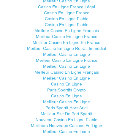
Meilleur Casino En Ligne
Casino En Ligne France Légal
Casino En Ligne France
Casino En Ligne Fiable
Casino En Ligne Fiable
Meilleur Casino En Ligne Francais
Meilleur Casino En Ligne France
Meilleur Casino En Ligne En France
Meilleur Casino En Ligne Retrait Immédiat
Meilleur Casino En Ligne
Meilleur Casino En Ligne France
Meilleur Casino En Ligne
Meilleur Casino En Ligne Français
Meilleur Casino En Ligne
Casino En Ligne
Paris Sportifs Crypto
Casino En Ligne
Meilleur Casino En Ligne
Paris Sportif Hors Arjel
Meilleur Site De Pari Sportif
Nouveau Casino En Ligne Fiable
Meilleurs Nouveaux Casinos En Ligne
Meilleur Casino En Ligne