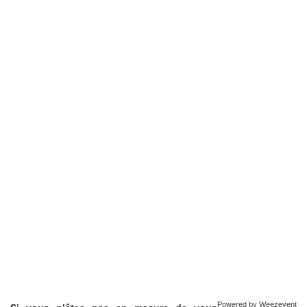
Powered by Weezevent